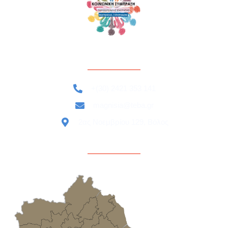
+(30) 2421 353 141
magnisia@teba.gr
2ας Νοεμβρίου 129, Βόλος