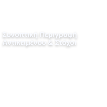
Στόχος και Σκοπός
Ημερίδων
Συνοπτική Περιγραφή
Αντικειμένου & Στόχοι
ΟΙΚΟΓΕΝΕΙΑΚΟΣ
ΠΡΟΫΠΟΛΟΓΙΣΜΟΣ
Οι ημερίδες που εστιάζουν στις διατροφικές συμβουλές
έχουν ως στόχο την ευαισθητοποίηση του κοινού σχετικά
με τη σημασία της υγιεινής διατροφής για την πρόληψη
ασθενειών και τη βελτίωση της ποιότητας ζωής. Ειδικοί
διατροφολόγοι, γιατροί και επιστήμονες παρουσίασαν
πρακτικές οδηγίες και επιστημονικά δεδομένα για
ισορροπημένη διατροφή.